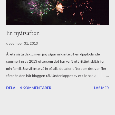
En nyårsafton
december 31, 2013
Årets sista dag ... men jag vågar mig inte på en djuplodande
summering av 2013 eftersom det har varit ett riktigt skitår för
min familj. Jag vill inte gå in på alla detaljer eftersom det ger fler
tårar än den här bloggen tål. Under loppet av ett år har vi
förlorat tre nära personer och det har inneburit mer sorg,
DELA
4 KOMMENTARER
LÄS MER
saknad och praktiskt arbete än jag orkar beskriva. Nu hoppas jag
innerligt att det bara kan bli bättre. Må 2014 bli ett ljust år fyllt
av harmoni och roliga händelser. En trippel bokrelease till
exempel. DET blir riktigt roligt. Var snälla mot varandra.