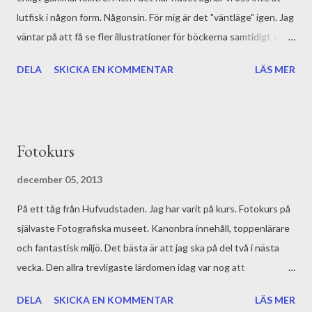
lutfisk i någon form. Någonsin. För mig är det "väntläge" igen. Jag
väntar på att få se fler illustrationer för böckerna samtidigt som
jag väntar på både ett och två besked. Sedan finns det annat
DELA
SKICKA EN KOMMENTAR
LÄS MER
som väntar på mig, exempelvis redigering i aktuella manus. Men
nu rusar jag in i en hektisk vecka med mängder av uppgifter på
jobbet, en ny Stockholmsresa med fotokurs och lusselinnen som
ska strykas. Så även du får vänta - på ett mer spirituellt
Fotokurs
blogginlägg från mig ;-)
december 05, 2013
På ett tåg från Hufvudstaden. Jag har varit på kurs. Fotokurs på
självaste Fotografiska museet. Kanonbra innehåll, toppenlärare
och fantastisk miljö. Det bästa är att jag ska på del två i nästa
vecka. Den allra trevligaste lärdomen idag var nog att
fotografering är så mycket annat än teknik. Man måste faktiskt
DELA
SKICKA EN KOMMENTAR
LÄS MER
inte alls lära sig kamerans alla inställningar. Om man inte vill