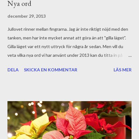
Nya ord
Nyårskram från mig!
december 29, 2013
Jullovet rinner mellan fingrarna. Jag är inte riktigt nöjd med den
tanken, men har inte mycket annat att göra än att "gilla läget".
Gilla läget var ett nytt uttryck för några år sedan. Men vill du
veta vilka nya ord vi har använt under 2013 kan du titta in på
Språktidningens webbsida . Där presenteras hela Språkrådets
DELA
SKICKA EN KOMMENTAR
LÄS MER
nyordslista. Mobilmissbruk är nog det ord som ligger närmast
mig ...