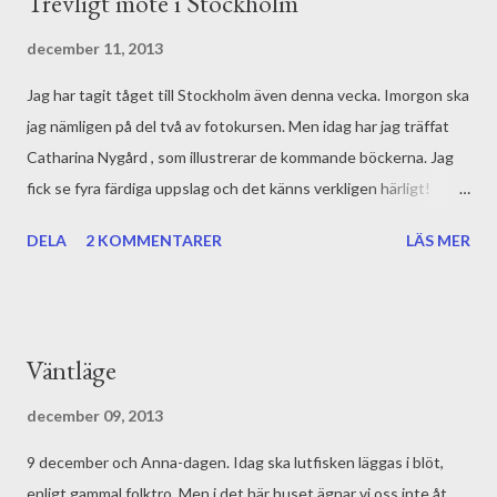
Trevligt möte i Stockholm
december 11, 2013
Jag har tagit tåget till Stockholm även denna vecka. Imorgon ska
jag nämligen på del två av fotokursen. Men idag har jag träffat
Catharina Nygård , som illustrerar de kommande böckerna. Jag
fick se fyra färdiga uppslag och det känns verkligen härligt!
Klara, fina färger och mysiga karaktärer, samtidigt som
DELA
2 KOMMENTARER
LÄS MER
stämningen i texten förstärks på ett bra sätt. Catharina jobbar i
akvarell och målar många lager för att få fram de starka färgerna.
Bilderna ska sedan scannas in och förminskas till rätt storlek.
Och någonstans här i processen ska även texten sättas.
Väntläge
Förutom att jag fick se bilderna var det väldigt trevligt att vi
äntligen träffades. Det här är ju ett gemensamt projekt nu, som
december 09, 2013
förhoppningsvis kommer att sträcka sig en längre tid framöver.
9 december och Anna-dagen. Idag ska lutfisken läggas i blöt,
Catharina och jag har hunnit prata både jobb o...
enligt gammal folktro. Men i det här huset ägnar vi oss inte åt