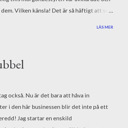
 dem. Vilken känsla! Det är så häftigt att se
 och skapar sina egna bilder utifrån dem.
LÄS MER
kta som en översikt för att se om bildflödet
et redan nu känns kanonbra. Mimiken och
pricken som jag föreställt mig. Vilken
ubbel
vrigt firade jag förlagsavtalet genom att
sedan tippade jag helt fel Augustprisvinnare
risets webbsida hittar du de riktiga
ag också. Nu är det bara att håva in
ter i den här businessen blir det inte på ett
beredd! Jag startar en enskild