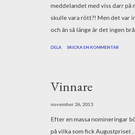
meddelandet med viss darr på
skulle vara rött?! Men det var int
och än så länge är det ingen brå
första meningarna. De två VIKT
DELA
SKICKA EN KOMMENTAR
kommer snart på det. Jag har äv
på de tre första, men där väntar
ganska van vid textrespons eft
Vinnare
fortfarande skriver mycket i job
hårdhudad för åsikter. Även om
november 26, 2013
artikel för en kundtidning i j
Efter en massa nomineringar bör 
jag hade träff häromkvällen. V
på vilka som fick Augustpriset 