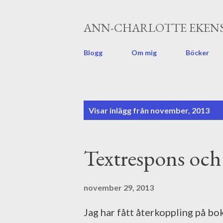
ANN-CHARLOTTE EKENS
Blogg
Om mig
Böcker
I
Visar inlägg från november, 2013
n
l
Textrespons och 
ä
g
november 29, 2013
g
Jag har fått återkoppling på bo