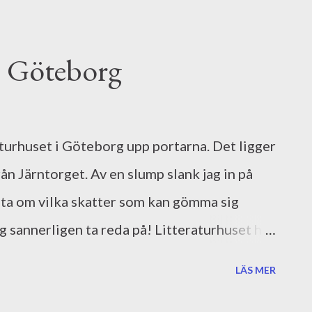
i Göteborg
aturhuset i Göteborg upp portarna. Det ligger
rån Järntorget. Av en slump slank jag in på
veta om vilka skatter som kan gömma sig
ag sannerligen ta reda på! Litteraturhuset har
d annat författarsamtal, releaser,
LÄS MER
cket mer. Mitt kulturella jag skulle lätt