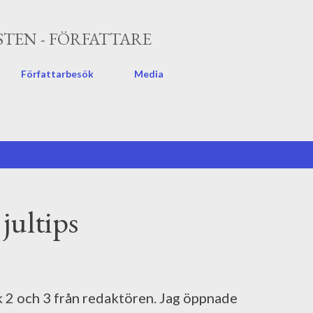
Fortsätt till huvudinnehåll
TEN - FÖRFATTARE
Författarbesök
Media
jultips
k 2 och 3 från redaktören. Jag öppnade