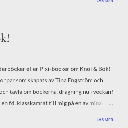
LÄS MER
g följt länge, nästan sedan starten. Älskar
a sättet att presentera dem.
 ny bekantskap som jag hittade via
k!
öcker ur väldigt olika synvinklar och att han
ydligt. Men förutom dessa bloggar hittade jag
minerade. I fortsättningen kommer jag
lderböcker eller Pixi-böcker om Knöl & Bök!
r , Breakfast Book Club och Bokfreak . Gå in
konpar som skapats av Tina Engström och
också får någon ny älsklingsblogg!
 och tävla om böckerna, dragning nu i veckan!
 en fd. klasskamrat till mig på en av mina
ånad från Knöl & Bök, Millis Sarri är
LÄS MER