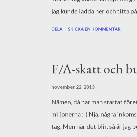
jag kunde ladda ner och titta på
hur någon annan tolkar mina ord
DELA
SKICKA EN KOMMENTAR
Även om de här skisserna är tän
fungerar, måste jag säga att d
känslan hos karaktärerna är på 
F/A-skatt och b
spännande resa det här är. För ö
bjuda kollegorna på tårta. Och 
november 22, 2013
hos Boktjuven . Men på Augustp
Nämen, då har man startat föret
vinnarna!
miljonerna ;-) Nja, några inkoms
tag. Men när det blir, så är jag 