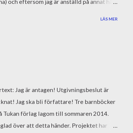
a) och eftersom jag är anställd på annat håll
rksamt.se finns allt som har med företagande
LÄS MER
tjänst som lotsar dig igenom alla steg i
ande är inte min främsta gren, men jag har
skretsen som jag terroriserar med frågor.
ut. Nu är det väl ändå dags för lite bubbel?!
artext: Jag är antagen! Utgivningsbeslut är
cknat! Jag ska bli författare! Tre barnböcker
å Tukan förlag lagom till sommaren 2014.
 glad över att detta händer. Projektet har