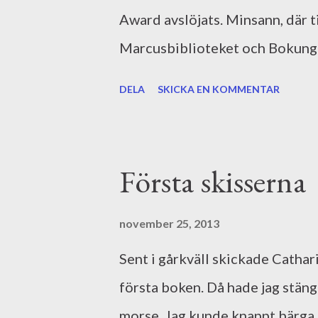
Röhlander . Kan rekommenderas
Award avslöjats. Minsann, där t
julklappar i en affär som jag o
Marcusbiblioteket och Bokunges
i veckan utsåg Svenska Deckar
DELA
SKICKA EN KOMMENTAR
och det blev Den osynlige mann
har läst Christoffers debutrom
ihåg att jag läste den med en feb
Första skisserna
Men jag kunde ändå inte släppa t
karaktärerna to the bitter end.
november 25, 2013
ändå är inne på Christoffer Carl
Sent i gårkväll skickade Cathari
skriva skönlitteratur. Läs och 
första boken. Då hade jag stäng
morse. Jag kunde knappt bärga 