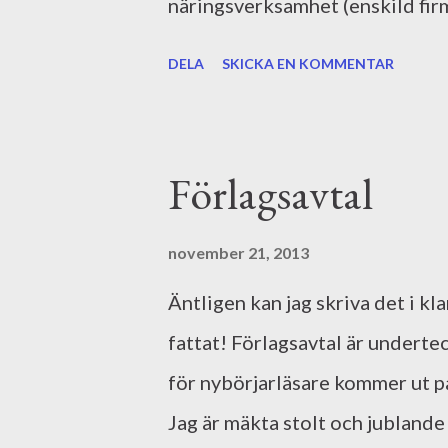
näringsverksamhet (enskild firm
ansöker jag om F/A-skatt. På ve
DELA
SKICKA EN KOMMENTAR
att göra. Där finns även en webb
uppstarten. Det här med företag
några föregångare i bekantskap
Förlagsavtal
Även jag ska väl lära mig till sl
november 21, 2013
Äntligen kan jag skriva det i kl
fattat! Förlagsavtal är underte
för nybörjarläsare kommer ut p
Jag är mäkta stolt och jublande