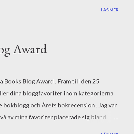
 och den senaste månaden har jag läckt
LÄS MER
t är först nu då bläcket torkat på avtalet
tet. Böcker för nybörjarläsare är rikligt
llustratören heter Catharina Nygård .
og Award
a Books Blog Award . Fram till den 25
ller dina bloggfavoriter inom kategorierna
e bokblogg och Årets bokrecension . Jag var
vå av mina favoriter placerade sig bland
 (årets bokrecension) och Marcusbiblioteket