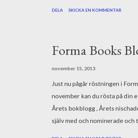
legat i luften sedan bokmässan
DELA
SKICKA EN KOMMENTAR
nyheten lite här och där. Men de
som jag vågar berätta på interne
illustrerade och den eminenta i
Forma Books Bl
november 15, 2013
Just nu pågår röstningen i Form
november kan du rösta på din e
Årets bokblogg , Årets nischad
själv med och nominerade och t
finalisterna, nämligen Bokunge