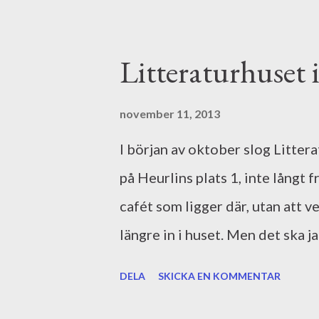
Litteraturhuset 
november 11, 2013
I början av oktober slog Litter
på Heurlins plats 1, inte långt f
cafét som ligger där, utan att 
längre in i huset. Men det ska j
ett digert höstprogram med blan
DELA
SKICKA EN KOMMENTAR
klassikerprat, öppen scen och my