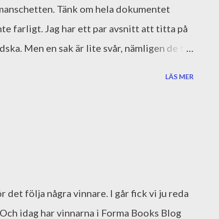
 manschetten. Tänk om hela dokumentet
e farligt. Jag har ett par avsnitt att titta på
dska. Men en sak är lite svår, nämligen de två
IGA första meningarna! Det ordnar sig - jag
LÄS MER
en skickat in två nya manus som fortsättning
 jag ännu på respons. Egentligen är jag
ersom jag arbetat som copy i många år och
bet. Jag tror att det gör mig lite mer
 det är betydligt mer opersonligt med en
ämförelse med en egen berättelse. Maken och
det följa några vinnare. I går fick vi ju reda
i var på ett spännande föredrag med Olof
. Och idag har vinnarna i Forma Books Blog