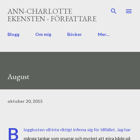
Fortsätt till huvudinnehåll
ANN-CHARLOTTE
EKENSTEN - FÖRFATTARE
Blogg
Om mig
Böcker
Mer…
August
oktober 20, 2015
B
logglusten vill inte riktigt infinna sig för tillfället. Jag har
många tankar som snurrar och mycket att göra både på