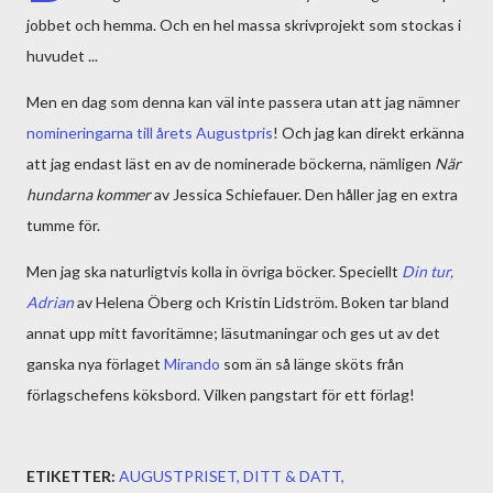
jobbet och hemma. Och en hel massa skrivprojekt som stockas i
huvudet ...
Men en dag som denna kan väl inte passera utan att jag nämner
nomineringarna till årets Augustpris
! Och jag kan direkt erkänna
att jag endast läst en av de nominerade böckerna, nämligen
När
hundarna kommer
av Jessica Schiefauer. Den håller jag en extra
tumme för.
Men jag ska naturligtvis kolla in övriga böcker. Speciellt
Din tur,
Adrian
av Helena Öberg och Kristin Lidström. Boken tar bland
annat upp mitt favoritämne; läsutmaningar och ges ut av det
ganska nya förlaget
Mirando
som än så länge sköts från
förlagschefens köksbord. Vilken pangstart för ett förlag!
ETIKETTER:
AUGUSTPRISET
DITT & DATT