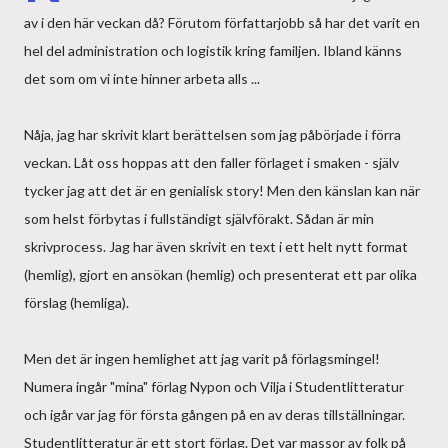
av i den här veckan då? Förutom författarjobb så har det varit en
hel del administration och logistik kring familjen. Ibland känns
det som om vi inte hinner arbeta alls ...
Nåja, jag har skrivit klart berättelsen som jag påbörjade i förra
veckan. Låt oss hoppas att den faller förlaget i smaken - själv
tycker jag att det är en genialisk story! Men den känslan kan när
som helst förbytas i fullständigt självförakt. Sådan är min
skrivprocess. Jag har även skrivit en text i ett helt nytt format
(hemlig), gjort en ansökan (hemlig) och presenterat ett par olika
förslag (hemliga).
Men det är ingen hemlighet att jag varit på förlagsmingel!
Numera ingår "mina" förlag Nypon och Vilja i Studentlitteratur
och igår var jag för första gången på en av deras tillställningar.
Studentlitteratur är ett stort förlag. Det var massor av folk på