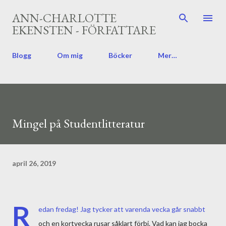
Fortsätt till huvudinnehåll
ANN-CHARLOTTE
EKENSTEN - FÖRFATTARE
Blogg
Om mig
Böcker
Mer…
Mingel på Studentlitteratur
april 26, 2019
R
edan fredag! Jag tycker att varenda vecka går snabbt
och en kortvecka rusar såklart förbi. Vad kan jag bocka