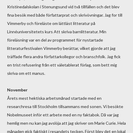
Kristinedalskolan i Stenungsund vid två tillfällen och det blev
fina besök med både författarprat och skrivövningar. Jag for till
Vimmerby och föreläste om lättläst litteratur på
Linnéuniversitetets kurs Att skriva barnlitteratur. Min
föreläsning var en del av programmet för nystartade
litteraturfestivalen Vimmerby berättar, vilket gjorde att jag
träffade flera andra författarkollegor och branschfolk. Jag fick
en trist refusering från ett väletablerat förlag, som bett mig
skriva om ett manus.
November
Årets mest hektiska arbetsmånad startade med en
researchresa till Stockholm tillsammans med sonen. Vi besökte
Nobelmuseet inför ett arbete med en ny faktabok. Då var jag
hemlig men nu kan jag avslöja att jag skriver om Marie Curie. Hela
månaden gick faktiskt i resandets tecken. Först blev det en lokal