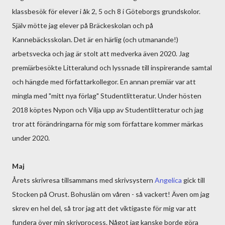
klassbesök för elever i åk 2, 5 och 8 i Göteborgs grundskolor.
Själv mötte jag elever på Bräckeskolan och på
Kannebäcksskolan. Det är en härlig (och utmanande!)
arbetsvecka och jag är stolt att medverka även 2020. Jag
premiärbesökte Litteralund och lyssnade till inspirerande samtal
och hängde med författarkollegor. En annan premiär var att
mingla med "mitt nya förlag" Studentlitteratur. Under hösten
2018 köptes Nypon och Vilja upp av Studentlitteratur och jag
tror att förändringarna för mig som författare kommer märkas
under 2020.
Maj
Årets skrivresa tillsammans med skrivsystern
Angelica
gick till
Stocken på Orust. Bohuslän om våren - så vackert! Även om jag
skrev en hel del, så tror jag att det viktigaste för mig var att
fundera över min skrivprocess. Något jag kanske borde göra