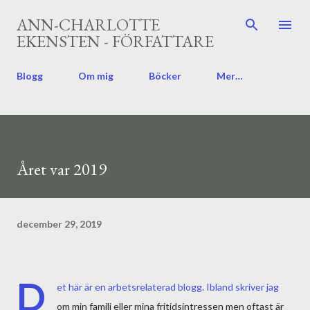
Fortsätt till huvudinnehåll
ANN-CHARLOTTE
EKENSTEN - FÖRFATTARE
Blogg
Om mig
Böcker
Mer…
Året var 2019
december 29, 2019
D
et här är en arbetsrelaterad blogg. Ibland skriver jag
om min familj eller mina fritidsintressen men oftast är