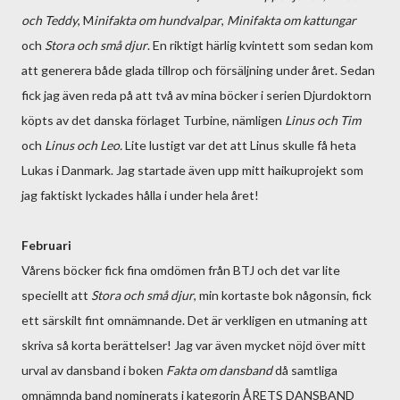
och Teddy
, M
inifakta om hundvalpar
,
Minifakta om kattungar
och
Stora och små djur
. En riktigt härlig kvintett som sedan kom
att generera både glada tillrop och försäljning under året. Sedan
fick jag även reda på att två av mina böcker i serien Djurdoktorn
köpts av det danska förlaget Turbine, nämligen
Linus och Tim
och
Linus och Leo.
Lite lustigt var det att Linus skulle få heta
Lukas i Danmark. Jag startade även upp mitt haikuprojekt som
jag faktiskt lyckades hålla i under hela året!
Februari
Vårens böcker fick fina omdömen från BTJ och det var lite
speciellt att
Stora och små djur
, min kortaste bok någonsin, fick
ett särskilt fint omnämnande. Det är verkligen en utmaning att
skriva så korta berättelser! Jag var även mycket nöjd över mitt
urval av dansband i boken
Fakta om dansband
då samtliga
omnämnda band nominerats i kategorin ÅRETS DANSBAND