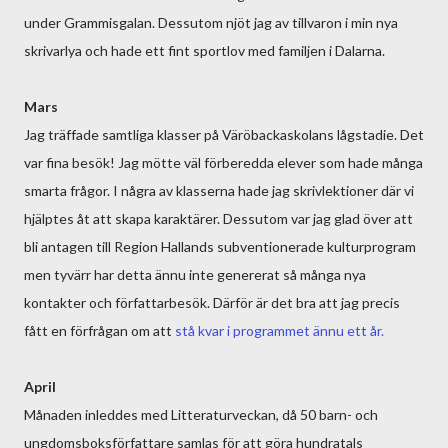
under Grammisgalan. Dessutom njöt jag av tillvaron i min nya
skrivarlya och hade ett fint sportlov med familjen i Dalarna.
Mars
Jag träffade samtliga klasser på Väröbackaskolans lågstadie. Det
var fina besök! Jag mötte väl förberedda elever som hade många
smarta frågor. I några av klasserna hade jag skrivlektioner där vi
hjälptes åt att skapa karaktärer. Dessutom var jag glad över att
bli antagen till Region Hallands subventionerade kulturprogram
men tyvärr har detta ännu inte genererat så många nya
kontakter och författarbesök. Därför är det bra att jag precis
fått en förfrågan om att
stå kvar i programmet ännu ett år.
April
Månaden inleddes med Litteraturveckan, då 50 barn- och
ungdomsboksförfattare samlas för att göra hundratals