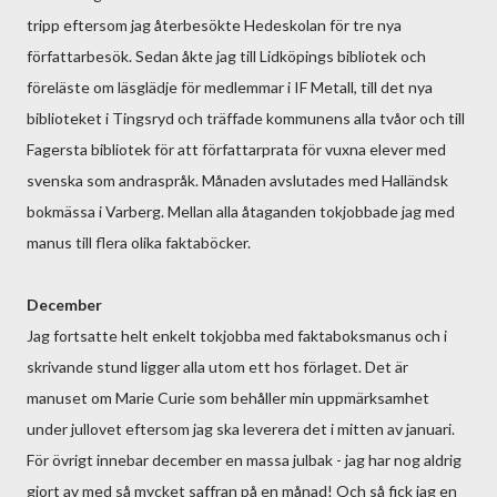
tripp eftersom jag återbesökte Hedeskolan för tre nya
författarbesök. Sedan åkte jag till Lidköpings bibliotek och
föreläste om läsglädje för medlemmar i IF Metall, till det nya
biblioteket i Tingsryd och träffade kommunens alla tvåor och till
Fagersta bibliotek för att författarprata för vuxna elever med
svenska som andraspråk. Månaden avslutades med Halländsk
bokmässa i Varberg. Mellan alla åtaganden tokjobbade jag med
manus till flera olika faktaböcker.
December
Jag fortsatte helt enkelt tokjobba med faktaboksmanus och i
skrivande stund ligger alla utom ett hos förlaget. Det är
manuset om Marie Curie som behåller min uppmärksamhet
under jullovet eftersom jag ska leverera det i mitten av januari.
För övrigt innebar december en massa julbak - jag har nog aldrig
gjort av med så mycket saffran på en månad! Och så fick jag en