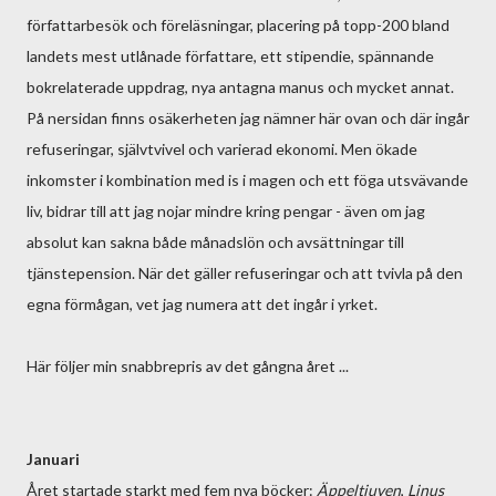
författarbesök och föreläsningar, placering på topp-200 bland
landets mest utlånade författare, ett stipendie, spännande
bokrelaterade uppdrag, nya antagna manus och mycket annat.
På nersidan finns osäkerheten jag nämner här ovan och där ingår
refuseringar, självtvivel och varierad ekonomi. Men ökade
inkomster i kombination med is i magen och ett föga utsvävande
liv, bidrar till att jag nojar mindre kring pengar - även om jag
absolut kan sakna både månadslön och avsättningar till
tjänstepension. När det gäller refuseringar och att tvivla på den
egna förmågan, vet jag numera att det ingår i yrket.
Här följer min snabbrepris av det gångna året ...
Januari
Året startade starkt med fem nya böcker:
Äppeltjuven
,
Linus