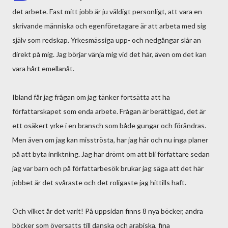
det arbete. Fast mitt jobb är ju väldigt personligt, att vara en
skrivande människa och egenföretagare är att arbeta med sig
själv som redskap. Yrkesmässiga upp- och nedgångar slår an
direkt på mig. Jag börjar vänja mig vid det här, även om det kan
vara hårt emellanåt.
Ibland får jag frågan om jag tänker fortsätta att ha
författarskapet som enda arbete. Frågan är berättigad, det är
ett osäkert yrke i en bransch som både gungar och förändras.
Men även om jag kan misströsta, har jag här och nu inga planer
på att byta inriktning. Jag har drömt om att bli författare sedan
jag var barn och på författarbesök brukar jag säga att det här
jobbet är det svåraste och det roligaste jag hittills haft.
Och vilket år det varit! På uppsidan finns 8 nya böcker, andra
böcker som översatts till danska och arabiska, fina