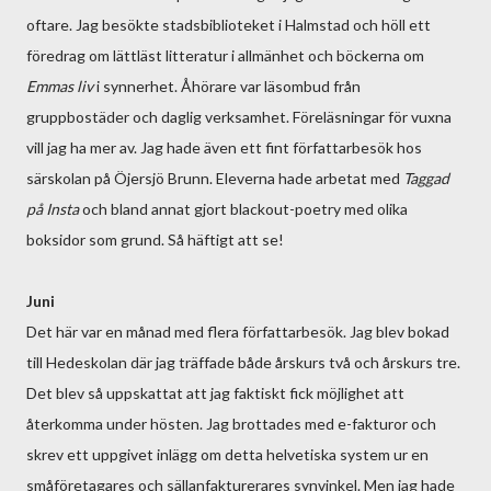
oftare. Jag besökte stadsbiblioteket i Halmstad och höll ett
föredrag om lättläst litteratur i allmänhet och böckerna om
Emmas liv
i synnerhet. Åhörare var läsombud från
gruppbostäder och daglig verksamhet. Föreläsningar för vuxna
vill jag ha mer av. Jag hade även ett fint författarbesök hos
särskolan på Öjersjö Brunn. Eleverna hade arbetat med
Taggad
på Insta
och bland annat gjort blackout-poetry med olika
boksidor som grund. Så häftigt att se!
Juni
Det här var en månad med flera författarbesök. Jag blev bokad
till Hedeskolan där jag träffade både årskurs två och årskurs tre.
Det blev så uppskattat att jag faktiskt fick möjlighet att
återkomma under hösten. Jag brottades med e-fakturor och
skrev ett uppgivet inlägg om detta helvetiska system ur en
småföretagares och sällanfakturerares synvinkel. Men jag hade