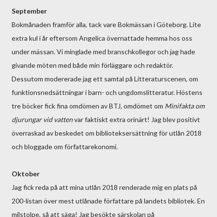
September
Bokmånaden framför alla, tack vare Bokmässan i Göteborg. Lite
extra kul i år eftersom Angelica övernattade hemma hos oss
under mässan. Vi minglade med branschkollegor och jag hade
givande möten med både min förläggare och redaktör.
Dessutom modererade jag ett samtal på Litteraturscenen, om
funktionsnedsättningar i barn- och ungdomslitteratur. Höstens
tre böcker fick fina omdömen av BTJ, omdömet om
Minifakta om
djurungar vid vatten
var faktiskt extra orinärt! Jag blev positivt
överraskad av beskedet om biblioteksersättning för utlån 2018
och bloggade om författarekonomi.
Oktober
Jag fick reda på att mina utlån 2018 renderade mig en plats på
200-listan över mest utlånade författare på landets bibliotek. En
milstolpe, så att säga! Jag besökte särskolan på