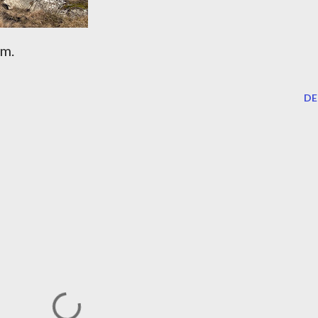
am.
DE