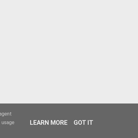
-agent
LEARN MORE
GOT IT
e usage