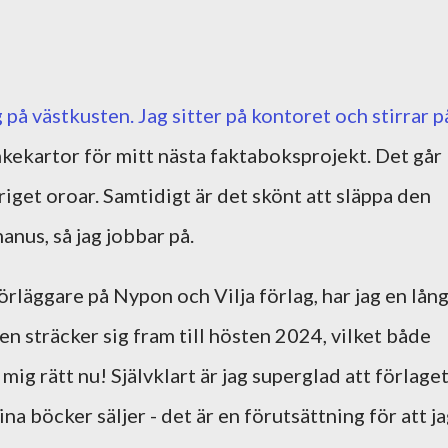
g på västkusten. Jag sitter på kontoret och stirrar p
kekartor för mitt nästa faktaboksprojekt. Det går
riget oroar. Samtidigt är det skönt att släppa den
manus, så jag jobbar på.
läggare på Nypon och Vilja förlag, har jag en lån
n sträcker sig fram till hösten 2024, vilket både
mig rätt nu! Självklart är jag superglad att förlage
a böcker säljer - det är en förutsättning för att j