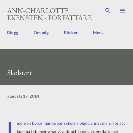
Fortsätt till huvudinnehåll
ANN-CHARLOTTE
EKENSTEN - FÖRFATTARE
Blogg
Om mig
Böcker
Mer…
Skolstart
augusti 17, 2014
I
morgon börjar många barn skolan, bland annat mina. För att
komma i stämning har vi varit och handlat pennfack och