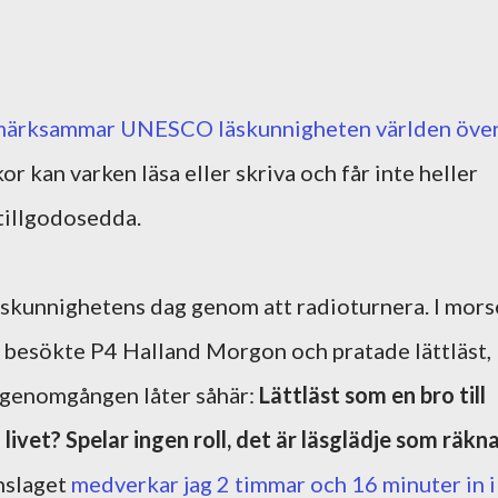
pmärksammar UNESCO läskunnigheten världen över
 kan varken läsa eller skriva och får inte heller
 tillgodosedda.
äskunnighetens dag genom att radioturnera. I mors
h besökte P4 Halland Morgon och pratade lättläst,
bgenomgången låter såhär:
Lättläst som en bro till
 livet? Spelar ingen roll, det är läsglädje som räkn
inslaget
medverkar jag 2 timmar och 16 minuter in i