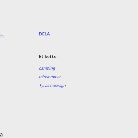
DELA
ch
Etiketter
camping
midsommar
Tyras husvagn
ta