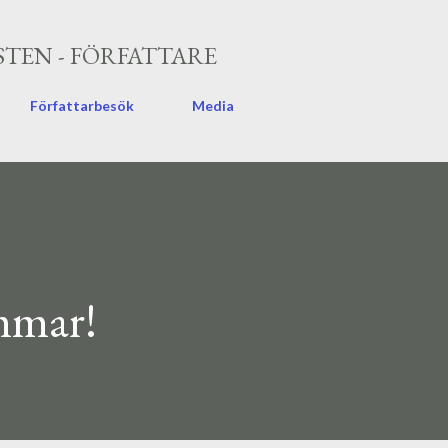
Fortsätt till huvudinnehåll
TEN - FÖRFATTARE
Författarbesök
Media
mmar!