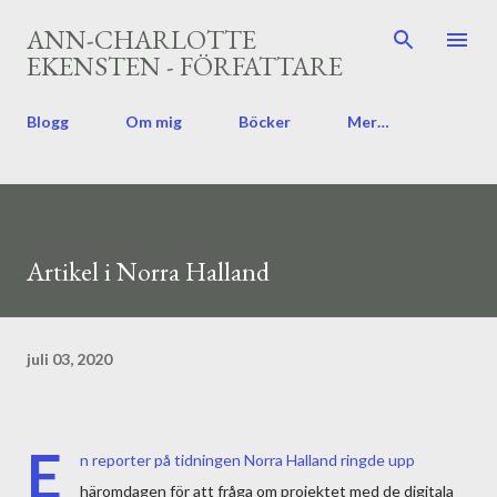
Fortsätt till huvudinnehåll
ANN-CHARLOTTE
EKENSTEN - FÖRFATTARE
Blogg
Om mig
Böcker
Mer…
Artikel i Norra Halland
juli 03, 2020
E
n reporter på tidningen Norra Halland ringde upp
häromdagen för att fråga om projektet med de digitala