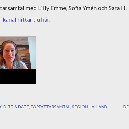
ttarsamtal med Lilly Emme, Sofia Ymén och Sara H.
kanal hittar du här.
K
DITT & DATT
FÖRFATTARSAMTAL
REGION HALLAND
DE