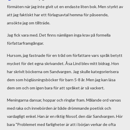
förmäten när jag inte givit ut en endaste liten bok. Men styrkt av
att jag faktiskt har ett förlagsavtal hemma för påseende,
ansökte jag om tillträde.
Jag fick vara med. Det finns nämligen inga krav på formella
författarframgångar.
Hursom, jag fastnade för en tråd om författare vars språk betytt
mycket för det egna skrivandet. Åsa Lind blev mitt bidrag. Hon
har skrivit böckerna om Sandvargen. Jag skulle kategorierisera
dem som högläsningsböcker för barn 5-8 år. Men jag kan läsa
dem om och om igen bara för att språket är så vackert.
Meningarna dansar, hoppar och ringlar fram. Målande ord varvas
med raka och innebörden är både drömmande poetisk och
vardagligt enkel. Han är en riktig filosof, den där Sandvargen. Hör
bara "Problemet med farligheter är att i början verkar de ofta