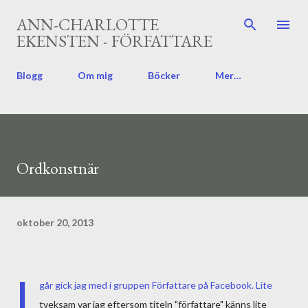
Fortsätt till huvudinnehåll
ANN-CHARLOTTE
EKENSTEN - FÖRFATTARE
Blogg
Om mig
Böcker
Mer…
Ordkonstnär
oktober 20, 2013
I
går gick jag med i gruppen Författare på Facebook. Lite
tveksam var jag eftersom titeln "författare" känns lite