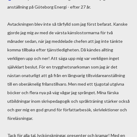
anställning på Göteborg Energi - efter 27 år.
Avtackningen blev inte så tårfylld som jag först befarat. Kanske
gjorde jag mig av med de värsta känslostormarna för två
månader sedan, när jag meddelade chefen att jag inte tänkte
komma tillbaka efter tjänstledigheten. Då kändes allting
verkligen upp och ner! Att säga upp mig var verkligen inget
självklart beslut. För en trygghetsnarkoman som jag är det
nästan onaturligt att gå från en långvarig tillsvidareanställning
till en oberäknelig frilanstillvaro. Men med ett tjugotal utgivna
böcker och flera nya på väg vågar jag språnget. Mina färska
utbildningar inom skrivpedagogik och språkträning stärker också
och ger mig en god grund för författarbesök, skrivlektioner och
föreläsningar.
Tack för alla tal, lyckönskningar, presenter och kramar! Med en