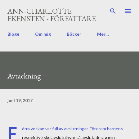
Fortsätt till huvudinnehåll
ANN-CHARLOTTE
EKENSTEN - FÖRFATTARE
Blogg
Om mig
Böcker
Mer…
Avtackning
juni 19, 2017
F
örra veckan var full av avslutningar. Förutom barnens
respektive skolavslutningar så avslutade jag min