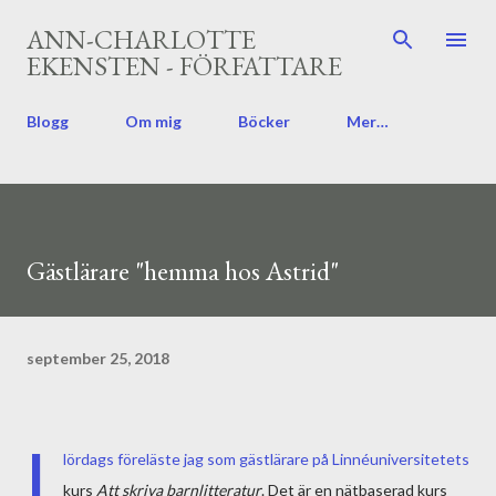
Fortsätt till huvudinnehåll
ANN-CHARLOTTE
EKENSTEN - FÖRFATTARE
Blogg
Om mig
Böcker
Mer…
Gästlärare "hemma hos Astrid"
september 25, 2018
I
lördags föreläste jag som gästlärare på Linnéuniversitetets
kurs
Att skriva barnlitteratur
. Det är en nätbaserad kurs