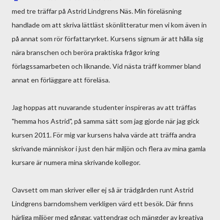
med tre träffar på Astrid Lindgrens Näs. Min föreläsning
handlade om att skriva lättläst skönlitteratur men vi kom även in
på annat som rör författaryrket. Kursens signum är att hålla sig
nära branschen och beröra praktiska frågor kring
förlagssamarbeten och liknande. Vid nästa träff kommer bland
annat en förläggare att föreläsa.
Jag hoppas att nuvarande studenter inspireras av att träffas
"hemma hos Astrid", på samma sätt som jag gjorde när jag gick
kursen 2011. För mig var kursens halva värde att träffa andra
skrivande människor i just den här miljön och flera av mina gamla
kursare är numera mina skrivande kollegor.
Oavsett om man skriver eller ej så är trädgården runt Astrid
Lindgrens barndomshem verkligen värd ett besök. Där finns
härliga miljöer med gångar, vattendrag och mängder av kreativa