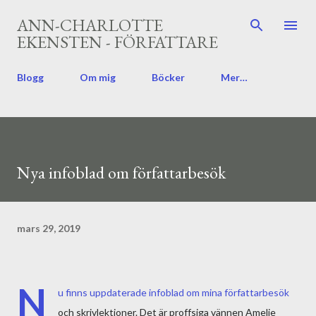
Fortsätt till huvudinnehåll
ANN-CHARLOTTE
EKENSTEN - FÖRFATTARE
Blogg
Om mig
Böcker
Mer…
Nya infoblad om författarbesök
mars 29, 2019
N
u finns uppdaterade infoblad om mina författarbesök
och skrivlektioner. Det är proffsiga vännen Amelie