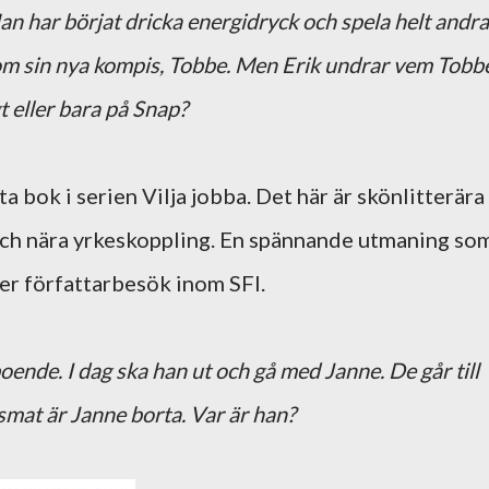
Han har börjat dricka energidryck och spela helt andra
e om sin nya kompis, Tobbe. Men Erik undrar vem Tobb
gt eller bara på Snap?
ta bok i serien Vilja jobba. Det här är skönlitterära
och nära yrkeskoppling. En spännande utmaning so
fler författarbesök inom SFI.
oende. I dag ska han ut och gå med Janne. De går till
smat är Janne borta. Var är han?