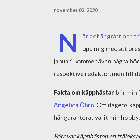
november 02, 2020
N
är det är grått och tr
upp mig med att pres
januari kommer även några böck
respektive redaktör, men till 
Fakta om käpphästar
blir min
Angelica Öhrn
. Om dagens käpp
här garanterat varit min hobby
Förr var käpphästen en träleksak