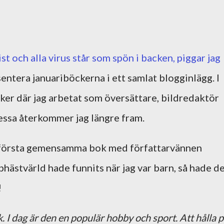
ist och alla virus står som spön i backen, piggar jag
entera januariböckerna i ett samlat blogginlägg. I
er där jag arbetat som översättare, bildredaktör
dessa återkommer jag längre fram.
 första gemensamma bok med författarvännen
hästvärld hade funnits när jag var barn, så hade d
!
. I dag är den en populär hobby och sport. Att hålla 