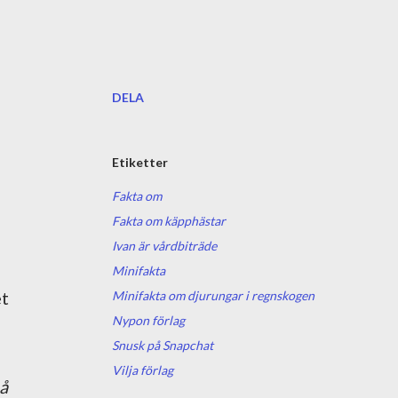
DELA
Etiketter
Fakta om
Fakta om käpphästar
Ivan är vårdbiträde
Minifakta
et
Minifakta om djurungar i regnskogen
Nypon förlag
Snusk på Snapchat
Vilja förlag
på