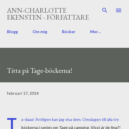
Fortsätt till huvudinnehåll
ANN-CHARLOTTE
EKENSTEN - FÖRFATTARE
Blogg
Om mig
Böcker
Mer…
Titta på Tage-böckerna!
februari 17, 2014
T
a-daaa! Äntligen kan jag visa dem. Omslagen till alla tre
böckerna i serien om Tage på camping. Visst är de fina?!