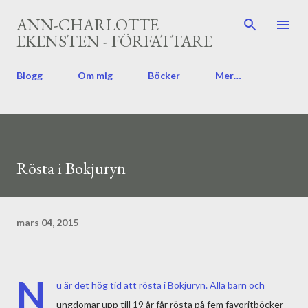
Fortsätt till huvudinnehåll
ANN-CHARLOTTE
EKENSTEN - FÖRFATTARE
Blogg
Om mig
Böcker
Mer…
Rösta i Bokjuryn
mars 04, 2015
N
u är det hög tid att rösta i Bokjuryn. Alla barn och
ungdomar upp till 19 år får rösta på fem favoritböcker