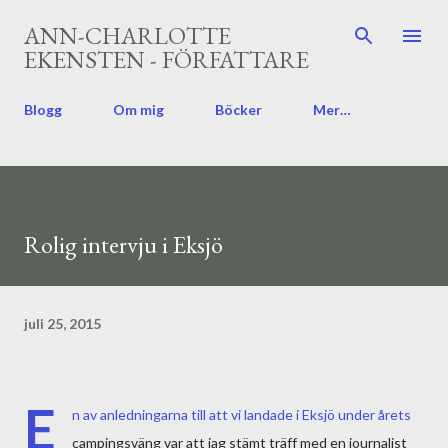
Fortsätt till huvudinnehåll
ANN-CHARLOTTE
EKENSTEN - FÖRFATTARE
Blogg
Om mig
Böcker
Mer…
Rolig intervju i Eksjö
juli 25, 2015
E
n av anledningarna till att vi landade i Eksjö under årets
campingsväng var att jag stämt träff med en journalist