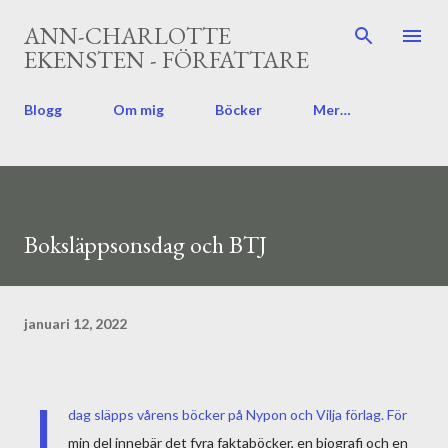
Fortsätt till huvudinnehåll
ANN-CHARLOTTE
EKENSTEN - FÖRFATTARE
Blogg
Om mig
Böcker
Mer…
Boksläppsonsdag och BTJ
januari 12, 2022
I
dag släpps vårens böcker på
Nypon och Vilja förlag
. För
min del innebär det fyra faktaböcker, en biografi och en