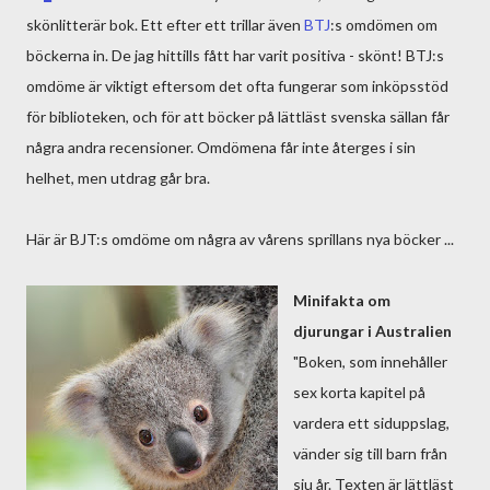
skönlitterär bok. Ett efter ett trillar även
BTJ
:s omdömen om
böckerna in. De jag hittills fått har varit positiva - skönt! BTJ:s
omdöme är viktigt eftersom det ofta fungerar som inköpsstöd
för biblioteken, och för att böcker på lättläst svenska sällan får
några andra recensioner. Omdömena får inte återges i sin
helhet, men utdrag går bra.
Här är BJT:s omdöme om några av vårens sprillans nya böcker ...
Minifakta om
djurungar i Australien
"Boken, som innehåller
sex korta kapitel på
vardera ett siduppslag,
vänder sig till barn från
sju år. Texten är lättläst