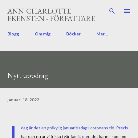
Fortsätt till huvudinnehåll
ANN-CHARLOTTE
EKENSTEN - FÖRFATTARE
Blogg
Om mig
Böcker
Mer…
Nytt uppdrag
januari 18, 2022
I
dag är det en gråkylig januaritisdag i coronans tid. Precis
här och nu är vi friska i vår familj, men det känns som om