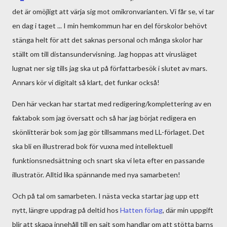
det är omöjligt att värja sig mot omikronvarianten. Vi får se, vi tar
en dag i taget ... I min hemkommun har en del förskolor behövt
stänga helt för att det saknas personal och många skolor har
ställt om till distansundervisning. Jag hoppas att virusläget
lugnat ner sig tills jag ska ut på författarbesök i slutet av mars.
Annars kör vi digitalt så klart, det funkar också!
Den här veckan har startat med redigering/komplettering av en
faktabok som jag översatt och så har jag börjat redigera en
skönlitterär bok som jag gör tillsammans med LL-förlaget. Det
ska bli en illustrerad bok för vuxna med intellektuell
funktionsnedsättning och snart ska vi leta efter en passande
illustratör. Alltid lika spännande med nya samarbeten!
Och på tal om samarbeten. I nästa vecka startar jag upp ett
nytt, längre uppdrag på deltid hos
Hatten förlag
, där min uppgift
blir att skapa innehåll till en sajt som handlar om att stötta barns