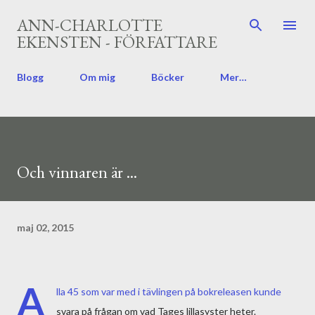
Fortsätt till huvudinnehåll
ANN-CHARLOTTE
EKENSTEN - FÖRFATTARE
Blogg
Om mig
Böcker
Mer…
Och vinnaren är ...
maj 02, 2015
A
lla 45 som var med i tävlingen på bokreleasen kunde
svara på frågan om vad Tages lillasyster heter.