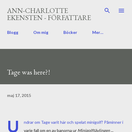
Fortsätt till huvudinnehåll
ANN-CHARLOTTE
EKENSTEN - FÖRFATTARE
Blogg
Om mig
Böcker
Mer…
Tage was here?!
maj 17, 2015
U
ndrar om Tage varit här och spelat minigolf? Påminner i
varje fall om en av banorna ur
Minigolftävlingen
...