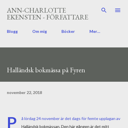
Fortsätt till huvudinnehåll
ANN-CHARLOTTE
EKENSTEN - FÖRFATTARE
Blogg
Om mig
Böcker
Mer…
Halländsk bokmässa på Fyren
november 22, 2018
P
å lördag 24 november är det dags för femte upplagan av
Halländsk bokmässan. Den här gången är det mitt