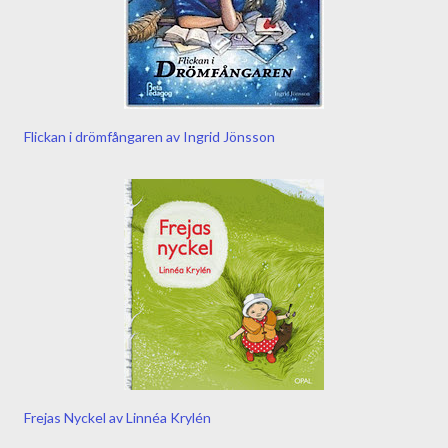
Flickan i drömfångaren av Ingrid Jönsson
Frejas Nyckel av Linnéa Krylén