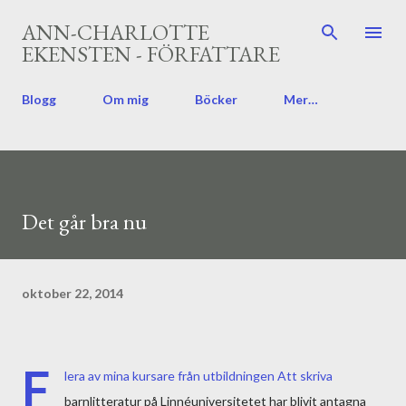
Fortsätt till huvudinnehåll
ANN-CHARLOTTE
EKENSTEN - FÖRFATTARE
Blogg
Om mig
Böcker
Mer…
Det går bra nu
oktober 22, 2014
F
lera av mina kursare från utbildningen Att skriva
barnlitteratur på Linnéuniversitetet har blivit antagna