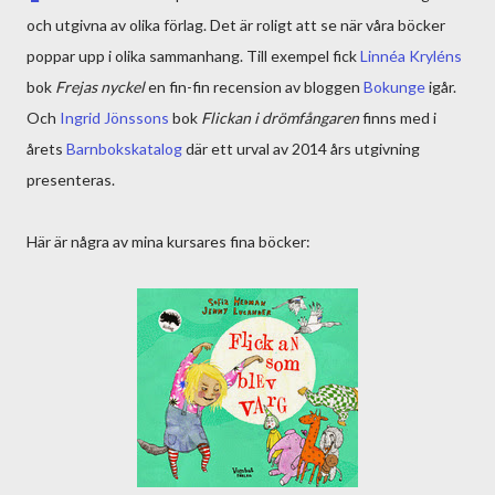
och utgivna av olika förlag. Det är roligt att se när våra böcker
poppar upp i olika sammanhang. Till exempel fick
Linnéa Kryléns
bok
Frejas nyckel
en fin-fin recension av bloggen
Bokunge
igår.
Och
Ingrid Jönssons
bok
Flickan i drömfångaren
finns med i
årets
Barnbokskatalog
där ett urval av 2014 års utgivning
presenteras.
Här är några av mina kursares fina böcker: