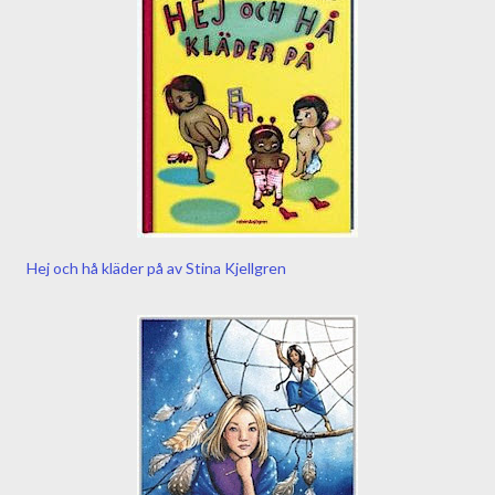
Hej och hå kläder på av Stina Kjellgren