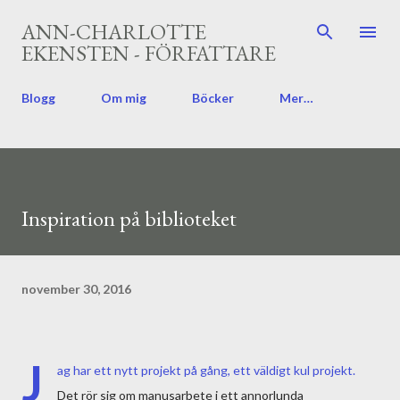
Fortsätt till huvudinnehåll
ANN-CHARLOTTE
EKENSTEN - FÖRFATTARE
Blogg
Om mig
Böcker
Mer…
Inspiration på biblioteket
november 30, 2016
J
ag har ett nytt projekt på gång, ett väldigt kul projekt.
Det rör sig om manusarbete i ett annorlunda