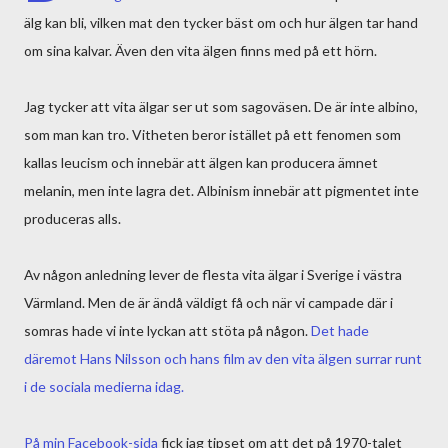
älg kan bli, vilken mat den tycker bäst om och hur älgen tar hand
om sina kalvar. Även den vita älgen finns med på ett hörn.
Jag tycker att vita älgar ser ut som sagoväsen. De är inte albino,
som man kan tro. Vitheten beror istället på ett fenomen som
kallas leucism och innebär att älgen kan producera ämnet
melanin, men inte lagra det. Albinism innebär att pigmentet inte
produceras alls.
Av någon anledning lever de flesta vita älgar i Sverige i västra
Värmland. Men de är ändå väldigt få och när vi campade där i
somras hade vi inte lyckan att stöta på någon.
Det hade
däremot Hans Nilsson och hans film av den vita älgen surrar runt
i de sociala medierna idag.
På min Facebook-sida
fick jag tipset om att det på 1970-talet