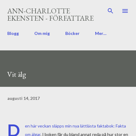
Fortsätt till huvudinnehåll
ANN-CHARLOTTE
EKENSTEN - FÖRFATTARE
Blogg
Om mig
Böcker
Mer…
Vit älg
augusti 14, 2017
D
en här veckan släpps min nya lättlästa faktabok:
Fakta
om älgar
. I boken får du bland annat reda på hur stor en