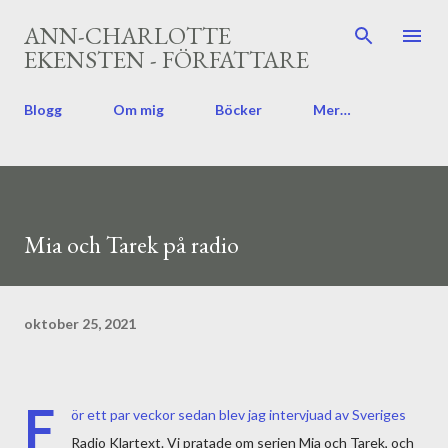
Fortsätt till huvudinnehåll
ANN-CHARLOTTE
EKENSTEN - FÖRFATTARE
Blogg
Om mig
Böcker
Mer…
Mia och Tarek på radio
oktober 25, 2021
F
ör ett par veckor sedan blev jag intervjuad av Sveriges
Radio Klartext. Vi pratade om serien Mia och Tarek, och