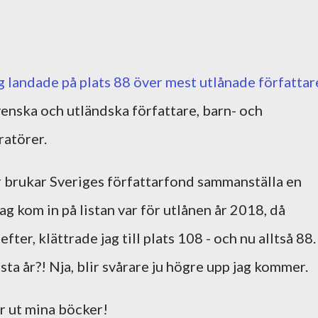
g landade på plats 88 över mest utlånade författar
venska och utländska författare, barn- och
ratörer.
ar brukar Sveriges författarfond sammanställa en
ag kom in på listan var för utlånen år 2018, då
fter, klättrade jag till plats 108 - och nu alltså 88.
ta år?! Nja, blir svårare ju högre upp jag kommer.
ar ut mina böcker!