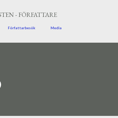
Fortsätt till huvudinnehåll
TEN - FÖRFATTARE
Författarbesök
Media
0