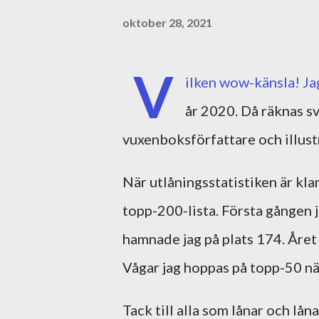
oktober 28, 2021
V
ilken wow-känsla! Ja
år 2020. Då räknas s
vuxenboksförfattare och illust
När utlåningsstatistiken är kl
topp-200-lista. Första gången j
hamnade jag på plats 174. Året e
Vågar jag hoppas på topp-50 näs
Tack till alla som lånar och lån