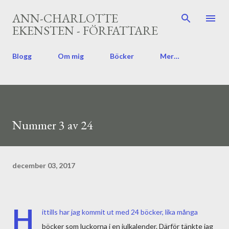
Fortsätt till huvudinnehåll
ANN-CHARLOTTE
EKENSTEN - FÖRFATTARE
Blogg
Om mig
Böcker
Mer…
Nummer 3 av 24
december 03, 2017
H
ittills har jag kommit ut med 24 böcker, lika många
böcker som luckorna i en julkalender. Därför tänkte jag