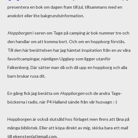
presentera en bok om dagen fram till jul, tillsammans med en
anekdot eller lite bakgrundsinformation.
Hoppborgen
i seren om Tage på camping är bok nummer tre och
den handlar om att komma bort. Och om en hoppborg förstås.
Till den här berättelsen har jag hämtat inspiration från en av våra
favoritcampingar, nämligen Ugglarp som ligger utanför
Falkenberg. Där sätter man då och då upp en hoppborg och alla
barn brukar rusa dit.
En gång fick jag berätta om
Hoppborgen
och de andra Tage-
böckerna i radio, när P4 Halland sände från vår husvagn :-)
Hoppborgen är också slutsåld hos förlaget men finns att låna på
många bibliotek. Eller att köpa direkt av mig, skicka bara ett mail
till ekensten(at)gmail.com.