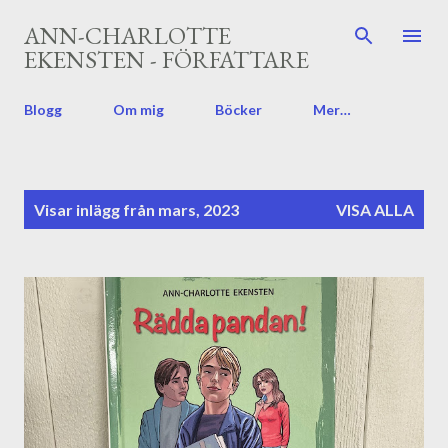
Fortsätt till huvudinnehåll
ANN-CHARLOTTE
EKENSTEN - FÖRFATTARE
Blogg
Om mig
Böcker
Mer…
I
Visar inlägg från mars, 2023
VISA ALLA
n
l
ä
g
g