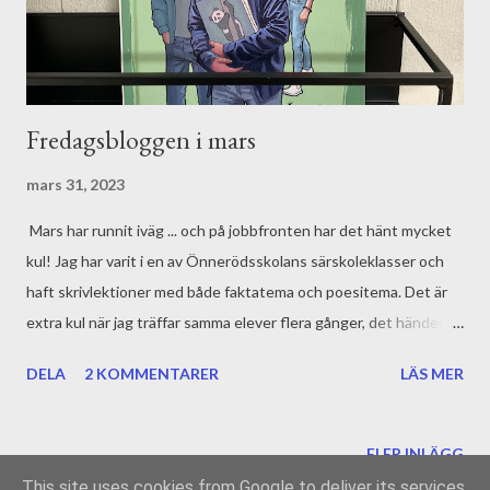
Fredagsbloggen i mars
mars 31, 2023
Mars har runnit iväg ... och på jobbfronten har det hänt mycket
kul! Jag har varit i en av Önnerödsskolans särskoleklasser och
haft skrivlektioner med både faktatema och poesitema. Det är
extra kul när jag träffar samma elever flera gånger, det händer så
mycket fint när man lär känna varandra. Jag har också varit på
DELA
2 KOMMENTARER
LÄS MER
Kannebäcksskolan och träffat två klasser där det går elever med
olika språkutmaningar. Och där hade vi fokus på skönlitterärt
berättande. Jag har varit på båda skolorna förut och det är
FLER INLÄGG
onekligen hedrande att bli bokad för återbesök! Ett annat kärt
This site uses cookies from Google to deliver its services