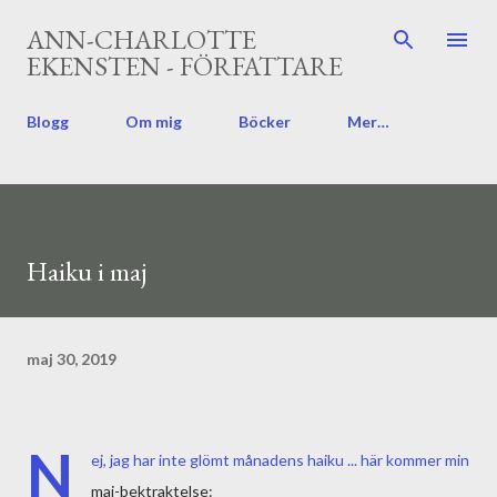
Fortsätt till huvudinnehåll
ANN-CHARLOTTE
EKENSTEN - FÖRFATTARE
Blogg
Om mig
Böcker
Mer…
Haiku i maj
maj 30, 2019
N
ej, jag har inte glömt månadens haiku ... här kommer min
maj-bektraktelse: