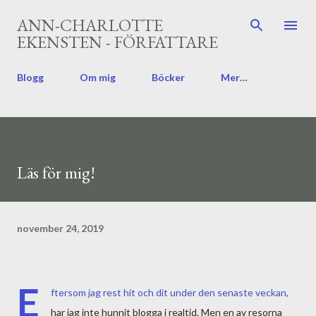
Fortsätt till huvudinnehåll
ANN-CHARLOTTE
EKENSTEN - FÖRFATTARE
Blogg
Om mig
Böcker
Mer…
Läs för mig!
november 24, 2019
E
ftersom jag rest hit och dit under den senaste veckan,
har jag inte hunnit blogga i realtid. Men en av resorna