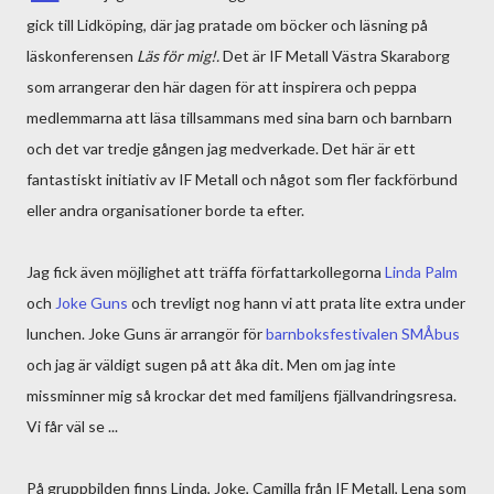
gick till Lidköping, där jag pratade om böcker och läsning på
läskonferensen
Läs för mig!.
Det är IF Metall Västra Skaraborg
som arrangerar den här dagen för att inspirera och peppa
medlemmarna att läsa tillsammans med sina barn och barnbarn
och det var tredje gången jag medverkade. Det här är ett
fantastiskt initiativ av IF Metall och något som fler fackförbund
eller andra organisationer borde ta efter.
Jag fick även möjlighet att träffa författarkollegorna
Linda Palm
och
Joke Guns
och trevligt nog hann vi att prata lite extra under
lunchen. Joke Guns är arrangör för
barnboksfestivalen SMÅbus
och jag är väldigt sugen på att åka dit. Men om jag inte
missminner mig så krockar det med familjens fjällvandringsresa.
Vi får väl se ...
På gruppbilden finns Linda, Joke, Camilla från IF Metall, Lena som