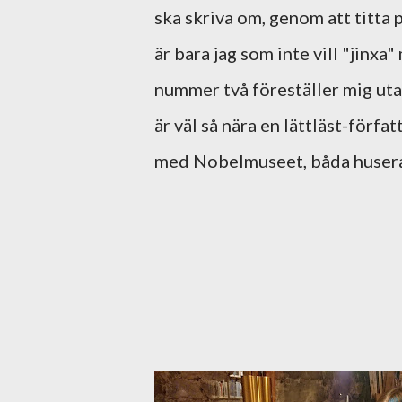
ska skriva om, genom att titta 
är bara jag som inte vill "jinx
nummer två föreställer mig ut
är väl så nära en lättläst-för
med Nobelmuseet, båda huserar