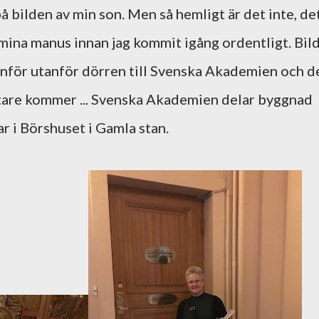
på bilden av min son. Men så hemligt är det inte, de
a" mina manus innan jag kommit igång ordentligt. Bil
anför utanför dörren till Svenska Akademien och d
fattare kommer ... Svenska Akademien delar byggnad
 i Börshuset i Gamla stan.