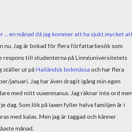
 ... en månad då jag kommer att ha sjukt mycket at
an nu. Jag är bokad för flera författarbesök som
ge respons till studenterna på Linnéuniversitetets
ag ställer ut på
Halländsk bokmässa
och har flera
r/januari. Jag har även dragit igång min egen
dare med mitt vuxenmanus. Jag räknar inte ord me
je dag. Som lök på laxen fyller halva familjen år i
iras med kalas. Men jag är taggad och känner
gråaste månad.