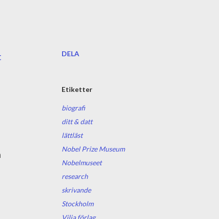
DELA
t
Etiketter
biografi
ditt & datt
lättläst
Nobel Prize Museum
n
Nobelmuseet
research
skrivande
Stockholm
Vilja förlag