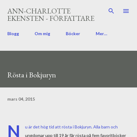
Fortsätt till huvudinnehåll
ANN-CHARLOTTE
EKENSTEN - FÖRFATTARE
Blogg
Om mig
Böcker
Mer…
Rösta i Bokjuryn
mars 04, 2015
N
u är det hög tid att rösta i Bokjuryn. Alla barn och
ungdomar upp till 19 år får rösta på fem favoritböcker