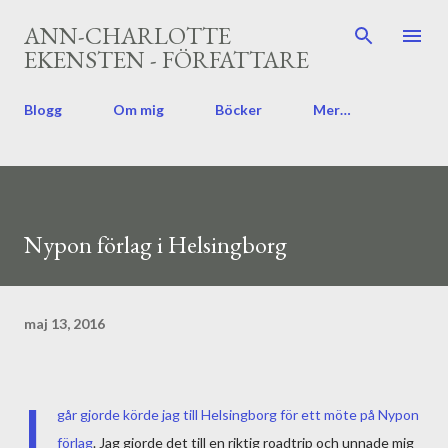
Fortsätt till huvudinnehåll
ANN-CHARLOTTE
EKENSTEN - FÖRFATTARE
Blogg
Om mig
Böcker
Mer…
Nypon förlag i Helsingborg
maj 13, 2016
I
går gjorde körde jag till Helsingborg för ett möte på
Nypon
förlag
. Jag gjorde det till en riktig roadtrip och unnade mig