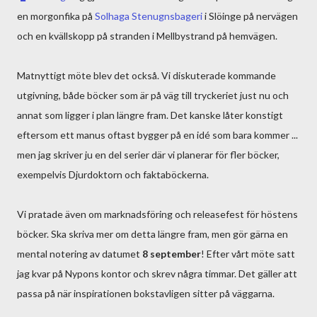
en morgonfika på
Solhaga Stenugnsbageri
i Slöinge på nervägen
och en kvällskopp på stranden i Mellbystrand på hemvägen.
Matnyttigt möte blev det också. Vi diskuterade kommande
utgivning, både böcker som är på väg till tryckeriet just nu och
annat som ligger i plan längre fram. Det kanske låter konstigt
eftersom ett manus oftast bygger på en idé som bara kommer ...
men jag skriver ju en del serier där vi planerar för fler böcker,
exempelvis Djurdoktorn och faktaböckerna.
Vi pratade även om marknadsföring och releasefest för höstens
böcker. Ska skriva mer om detta längre fram, men gör gärna en
mental notering av datumet
8 september
! Efter vårt möte satt
jag kvar på Nypons kontor och skrev några timmar. Det gäller att
passa på när inspirationen bokstavligen sitter på väggarna.