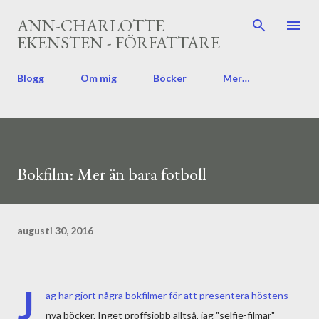
Fortsätt till huvudinnehåll
ANN-CHARLOTTE
EKENSTEN - FÖRFATTARE
Blogg
Om mig
Böcker
Mer…
Bokfilm: Mer än bara fotboll
augusti 30, 2016
J
ag har gjort några bokfilmer för att presentera höstens
nya böcker. Inget proffsjobb alltså, jag "selfie-filmar"