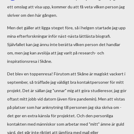
ett omslag att visa upp, kommer du att få veta vilken person jag
skriver om den här gången.
Men det gäller att ligga steget före, så i helgen startade jag upp
mina efterforskningar inför näst-nästa lättlästa biografi.
Självfallet kan jag ännu inte berätta vilken person det handlar
om, men jag kan avslöja att jag varit på research- och
inspirationsresa i Skåne.
Det blev en toppenresa! Förutom att Skåne är magiskt vackert i
september, så träffade jag väldigt bra kontaktpersoner för mitt
projekt. Det är sällan jag "unnar" mig att göra studieresor, jag gör
oftast mitt jobb vid datorn (även före pandemin). Men att vistas
på platser som har anknytning till personen jag ska skriva om -
det ger en extra känsla för projektet. Och den personliga
kontakten med människor som arbetar med "mitt" ämne är guld
värd, det går inte riktigt att jämföra med mail eller