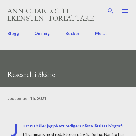
Fortsätt till huvudinnehåll
ANN-CHARLOTTE
EKENSTEN - FÖRFATTARE
Blogg
Om mig
Böcker
Mer…
Research i Skåne
september 15, 2021
J
ust nu håller jag på att redigera nästa lättläst biografi
tillsammans med redaktören på Vilja förlag. När jag har