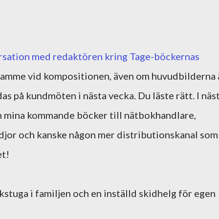
ersation med redaktören kring Tage-böckernas
t framme vid kompositionen, även om huvudbilderna 
as på kundmöten i nästa vecka. Du läste rätt. I näs
 in mina kommande böcker till nätbokhandlare,
edjor och kanske någon mer distributionskanal som
et!
ukstuga i familjen och en inställd skidhelg för egen