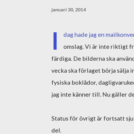
januari 30, 2014
I
dag hade jag en mailkonv
omslag. Vi är inte riktig
färdiga. De bilderna ska använd
vecka ska förlaget börja sälja
fysiska boklådor, dagligvaruk
jag inte känner till. Nu gäller d
Status för övrigt är fortsatt sj
del.