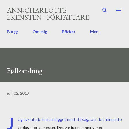
Fortsätt till huvudinnehåll
ANN-CHARLOTTE
EKENSTEN - FÖRFATTARE
Blogg
Om mig
Böcker
Mer…
Fjällvandring
juli 02, 2017
J
ag avslutade förra inlägget med att säga att det ännu inte
är dags för semester. Det var ju en sanning med