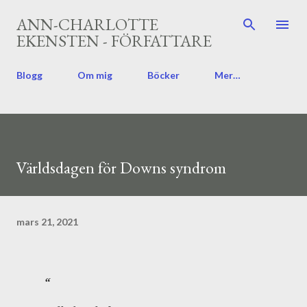
Fortsätt till huvudinnehåll
ANN-CHARLOTTE
EKENSTEN - FÖRFATTARE
Blogg
Om mig
Böcker
Mer…
Världsdagen för Downs syndrom
mars 21, 2021