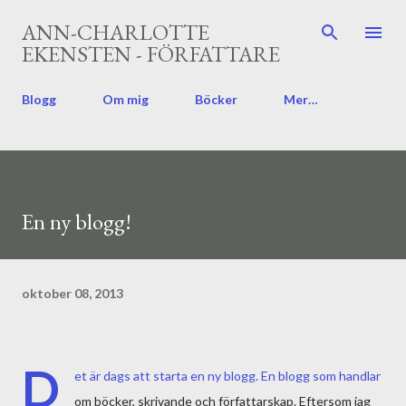
Fortsätt till huvudinnehåll
ANN-CHARLOTTE
EKENSTEN - FÖRFATTARE
Blogg
Om mig
Böcker
Mer…
En ny blogg!
oktober 08, 2013
D
et är dags att starta en ny blogg. En blogg som handlar
om böcker, skrivande och författarskap. Eftersom jag