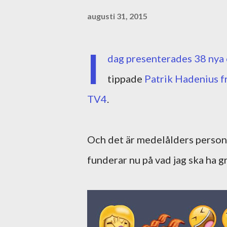
augusti 31, 2015
I
dag presenterades 38 nya o
tippade
Patrik Hadenius f
TV4
.
Och det är medelålders personer
funderar nu på vad jag ska ha gr