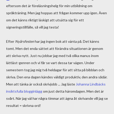
eftersom det är föreläsningshelg för min utbildning om
språkträning. Men jag hoppas att frågan kommer upp igen. Även
om det känns riktigt läskigt att utsätta sig för ett
signeringstillfälle, så vill jag testa!
Efter
Nyårsfesten
har jag ingen bok att vänta på. Det känns
tomt. Men det enda sättet att förändra situationen är genom
att skriva nytt. Just nu jobbar jag med två olika manus inom
lättläst-genren och vi får se vart dessa tar vägen. Under
semestern tog jag mig två heldagar för att sitta på bibblan och
skriva. Den ena dagen kändes väldigt produktiv, den andra sådär.
Men att tänka är också skrivjobb ... Jag läste
Johanna Lindbäcks
insiktsfulla blogginlägg
om just detta häromdagen. Men det är
svårt. När jag väl har några timmar att ägna åt skrivande vill jag se
resultat = skrivna ord!