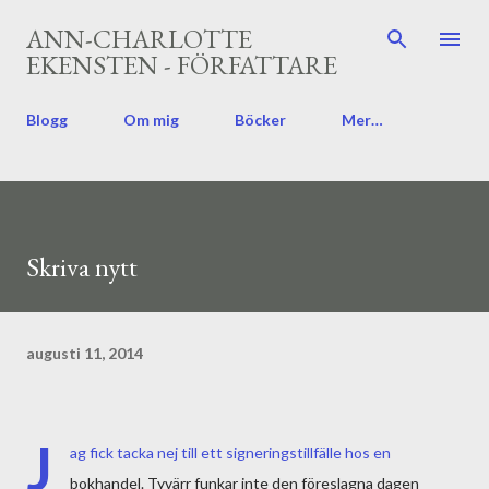
Fortsätt till huvudinnehåll
ANN-CHARLOTTE
EKENSTEN - FÖRFATTARE
Blogg
Om mig
Böcker
Mer…
Skriva nytt
augusti 11, 2014
J
ag fick tacka nej till ett signeringstillfälle hos en
bokhandel. Tyvärr funkar inte den föreslagna dagen