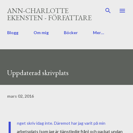
Fortsätt till huvudinnehåll
ANN-CHARLOTTE
EKENSTEN - FÖRFATTARE
Blogg
Om mig
Böcker
Mer…
Uppdaterad skrivplats
mars 02, 2016
I
nget skriv idag inte. Däremot har jag varit på min
arbetsplats (som jag är tjänstledig från) och packat undan