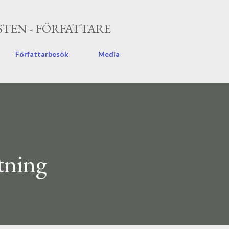
Fortsätt till huvudinnehåll
TEN - FÖRFATTARE
Författarbesök
Media
tning