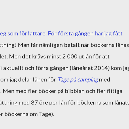
steg som författare. För första gången har jag fått
tning! Man får nämligen betalt när böckerna lånas
det. Men det krävs minst 2 000 utlån för att
li aktuellt och förra gången (låneåret 2014) kom ja
som jag delar lånen för
Tage på camping
med
 Men med fler böcker på bibblan och fler flitiga
ättning med 87 öre per lån för böckerna som lånat
ör böckerna om Tage).